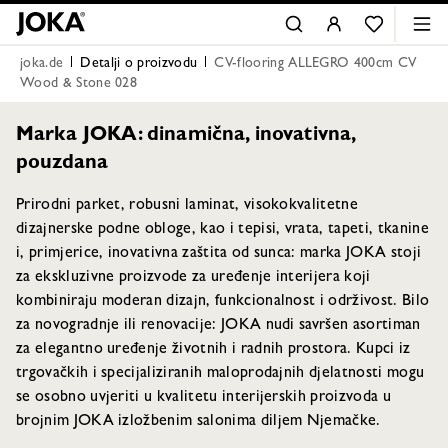
joka.de
Detalji o proizvodu
CV-flooring ALLEGRO 400cm CV
Wood & Stone 028
Marka JOKA: dinamična, inovativna,
pouzdana
Prirodni parket, robusni laminat, visokokvalitetne
dizajnerske podne obloge, kao i tepisi, vrata, tapeti, tkanine
i, primjerice, inovativna zaštita od sunca: marka JOKA stoji
za ekskluzivne proizvode za uređenje interijera koji
kombiniraju moderan dizajn, funkcionalnost i održivost. Bilo
za novogradnje ili renovacije: JOKA nudi savršen asortiman
za elegantno uređenje životnih i radnih prostora. Kupci iz
trgovačkih i specijaliziranih maloprodajnih djelatnosti mogu
se osobno uvjeriti u kvalitetu interijerskih proizvoda u
brojnim JOKA izložbenim salonima diljem Njemačke.