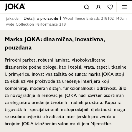
joka.de
Detalji o proizvodu
Wool fleece Entrada 218102 140cm
wide Collection Performance 218
Marka JOKA: dinamična, inovativna,
pouzdana
Prirodni parket, robusni laminat, visokokvalitetne
dizajnerske podne obloge, kao i tepisi, vrata, tapeti, tkanine
i, primjerice, inovativna zaštita od sunca: marka JOKA stoji
za ekskluzivne proizvode za uređenje interijera koji
kombiniraju moderan dizajn, funkcionalnost i održivost. Bilo
za novogradnje ili renovacije: JOKA nudi savršen asortiman
za elegantno uređenje životnih i radnih prostora. Kupci iz
trgovačkih i specijaliziranih maloprodajnih djelatnosti mogu
se osobno uvjeriti u kvalitetu interijerskih proizvoda u
brojnim JOKA izložbenim salonima diljem Njemačke.