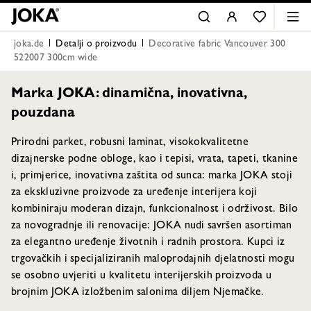
joka.de
Detalji o proizvodu
Decorative fabric Vancouver 300
522007 300cm wide
Marka JOKA: dinamična, inovativna,
pouzdana
Prirodni parket, robusni laminat, visokokvalitetne
dizajnerske podne obloge, kao i tepisi, vrata, tapeti, tkanine
i, primjerice, inovativna zaštita od sunca: marka JOKA stoji
za ekskluzivne proizvode za uređenje interijera koji
kombiniraju moderan dizajn, funkcionalnost i održivost. Bilo
za novogradnje ili renovacije: JOKA nudi savršen asortiman
za elegantno uređenje životnih i radnih prostora. Kupci iz
trgovačkih i specijaliziranih maloprodajnih djelatnosti mogu
se osobno uvjeriti u kvalitetu interijerskih proizvoda u
brojnim JOKA izložbenim salonima diljem Njemačke.