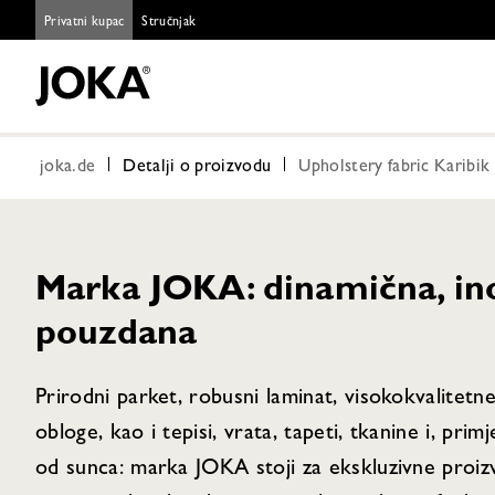
Privatni kupac
Stručnjak
joka.de
Detalji o proizvodu
Upholstery fabric Karibi
Marka JOKA: dinamična, ino
pouzdana
Prirodni parket, robusni laminat, visokokvalitetn
obloge, kao i tepisi, vrata, tapeti, tkanine i, primj
od sunca: marka JOKA stoji za ekskluzivne proiz