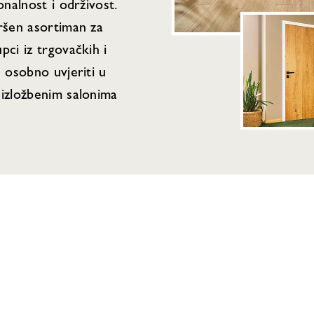
onalnost i održivost.
vršen asortiman za
pci iz trgovačkih i
e osobno uvjeriti u
 izložbenim salonima