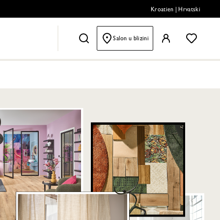
Kroatien
|
Hrvatski
Salon u blizini