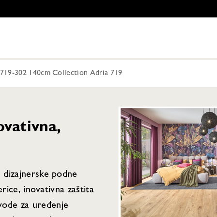
k 719-302 140cm Collection Adria 719
vativna,
e dizajnerske podne
erice, inovativna zaštita
vode za uređenje