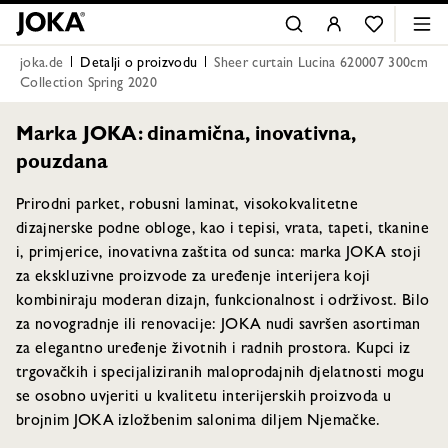
joka.de
Detalji o proizvodu
Sheer curtain Lucina 620007 300cm
Collection Spring 2020
Marka JOKA: dinamična, inovativna,
pouzdana
Prirodni parket, robusni laminat, visokokvalitetne
dizajnerske podne obloge, kao i tepisi, vrata, tapeti, tkanine
i, primjerice, inovativna zaštita od sunca: marka JOKA stoji
za ekskluzivne proizvode za uređenje interijera koji
kombiniraju moderan dizajn, funkcionalnost i održivost. Bilo
za novogradnje ili renovacije: JOKA nudi savršen asortiman
za elegantno uređenje životnih i radnih prostora. Kupci iz
trgovačkih i specijaliziranih maloprodajnih djelatnosti mogu
se osobno uvjeriti u kvalitetu interijerskih proizvoda u
brojnim JOKA izložbenim salonima diljem Njemačke.