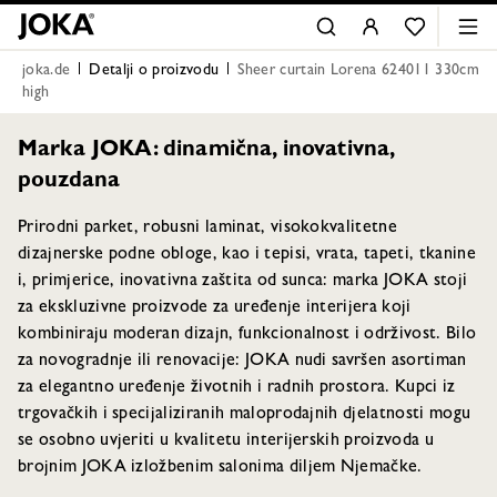
joka.de
Detalji o proizvodu
Sheer curtain Lorena 624011 330cm
high
Marka JOKA: dinamična, inovativna,
pouzdana
Prirodni parket, robusni laminat, visokokvalitetne
dizajnerske podne obloge, kao i tepisi, vrata, tapeti, tkanine
i, primjerice, inovativna zaštita od sunca: marka JOKA stoji
za ekskluzivne proizvode za uređenje interijera koji
kombiniraju moderan dizajn, funkcionalnost i održivost. Bilo
za novogradnje ili renovacije: JOKA nudi savršen asortiman
za elegantno uređenje životnih i radnih prostora. Kupci iz
trgovačkih i specijaliziranih maloprodajnih djelatnosti mogu
se osobno uvjeriti u kvalitetu interijerskih proizvoda u
brojnim JOKA izložbenim salonima diljem Njemačke.