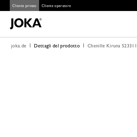
Cliente privato
Cliente operatore
joka.de
Dettagli del prodotto
Chenille Kiruna 523311