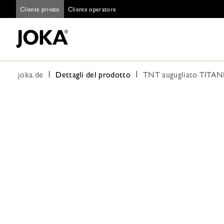
Cliente privato
Cliente operatore
joka.de
Dettagli del prodotto
TNT augugliato TITANI