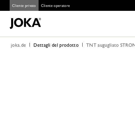
Cliente privato
Cliente operatore
joka.de
Dettagli del prodotto
TNT augugliato STRON