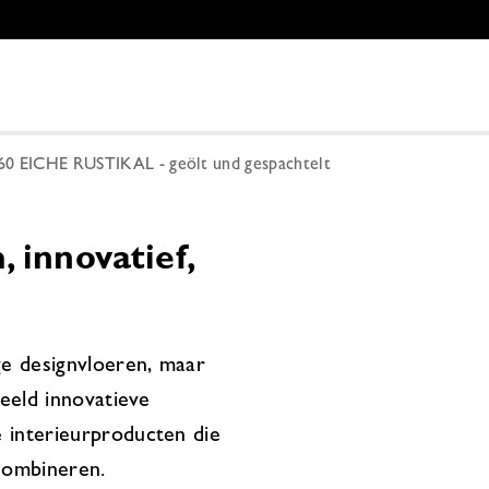
EICHE RUSTIKAL - geölt und gespachtelt
 innovatief,
ge designvloeren, maar
beeld innovatieve
 interieurproducten die
combineren.