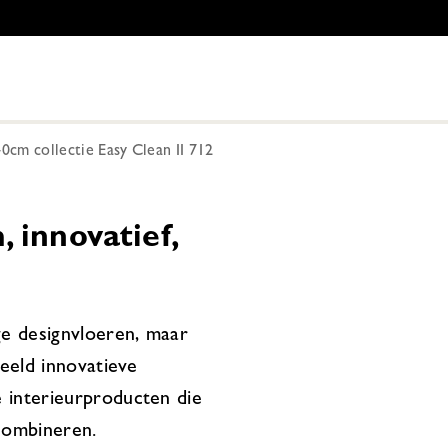
0cm collectie Easy Clean II 712
 innovatief,
ge designvloeren, maar
beeld innovatieve
 interieurproducten die
combineren.