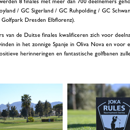
 werden 8 finales met meer dan 700 deelnemers geh
Moyland / GC Sigerland / GC Ruhpolding / GC Schwa
 Golfpark Dresden Elbflorenz).
s van de Duitse finales kwalificeren zich voor deeln
svinden in het zonnige Spanje in Oliva Nova en voor
sitieve herinneringen en fantastische golfbanen zulle