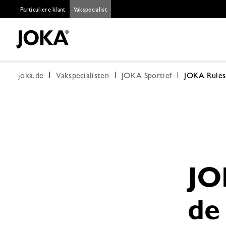
Particuliere klant
Vakspecialist
joka.de
Vakspecialisten
JOKA Sportief
JOKA Rules
JO
de