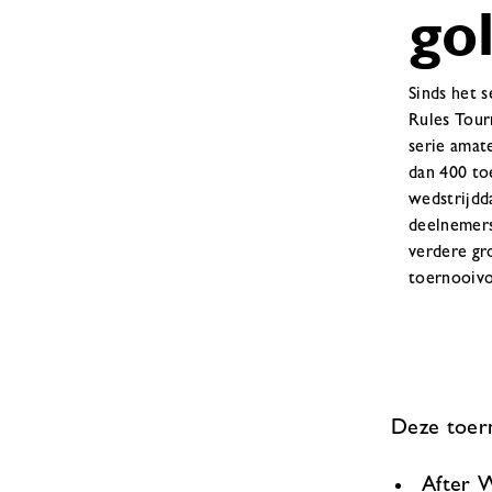
go
Sinds het 
Rules Tour
serie amat
dan 400 to
wedstrijdd
deelnemers
verdere gr
toernooiv
Deze toern
After W