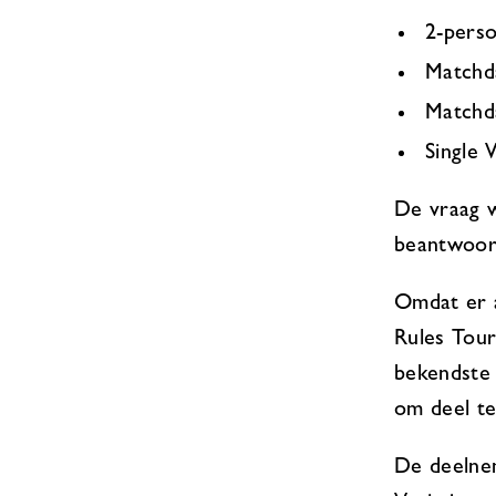
2-pers
Matchd
Matchda
Single 
De vraag w
beantwoor
Omdat er a
Rules Tour
bekendste e
om deel te
De deelnem