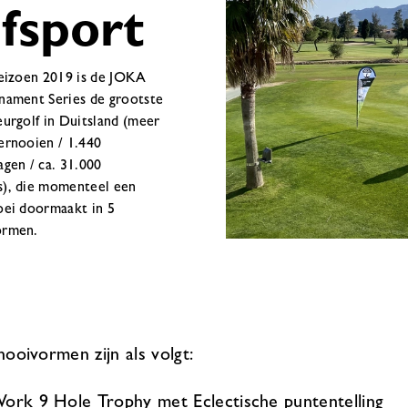
lfsport
seizoen 2019 is de JOKA
nament Series de grootste
eurgolf in Duitsland (meer
ernooien / 1.440
agen / ca. 31.000
), die momenteel een
oei doormaakt in 5
ormen.
ooivormen zijn als volgt:
ork 9 Hole Trophy met Eclectische puntentelling