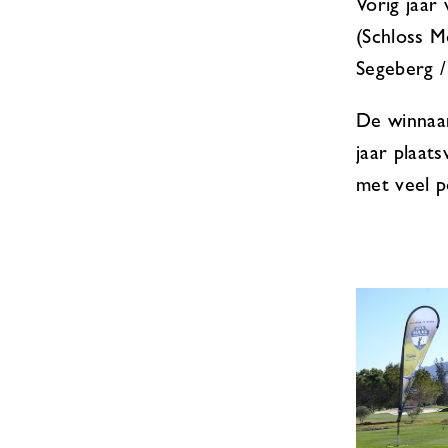
Vorig jaar
(Schloss 
Segeberg /
De winnaar
jaar plaat
met veel po