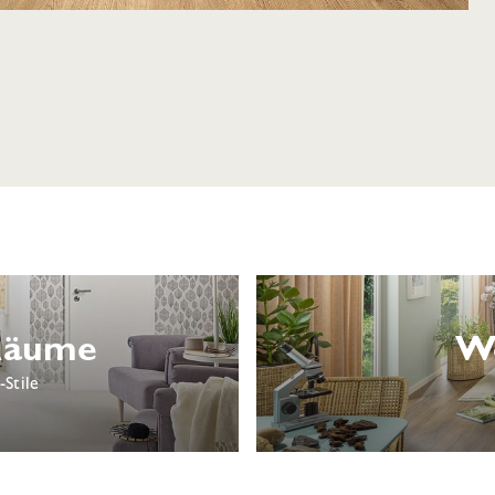
 Räume
W
-Stile