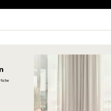
n
rliche