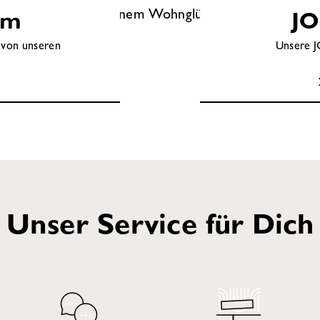
itteln. So steht Deinem Wohnglück nichts mehr im
om
JO
 von unseren
Unsere J
Unser Service für Dich